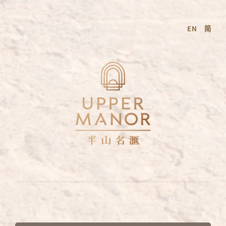
Skip
to
EN
简
content